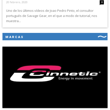
20 febrero, 2020
0
Uno de los últimos vídeos de Joao Pedro Pinto, el consultor
portugués de Savage Gear, en el que a modo de tutorial, nos
muestra...
MARCAS