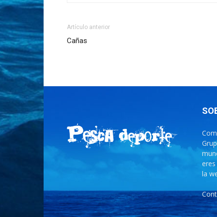
Artículo anterior
Cañas
SO
Comu
Grup
mund
eres
la w
Cont