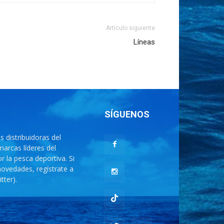
Artículo siguiente
Líneas
SÍGUENOS
distribuidoras del
arcas líderes del
 la pesca deportiva. Si
novedades, regístrate a
tter).