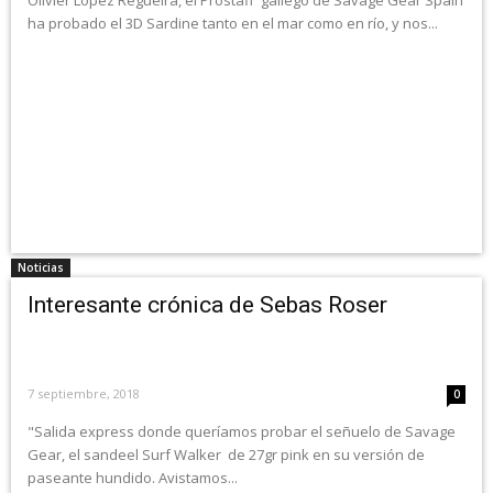
Olivier Lopez Regueira, el Prostaff gallego de Savage Gear Spain
ha probado el 3D Sardine tanto en el mar como en río, y nos...
Noticias
Interesante crónica de Sebas Roser
7 septiembre, 2018
0
"Salida express donde queríamos probar el señuelo de Savage
Gear, el sandeel Surf Walker de 27gr pink en su versión de
paseante hundido. Avistamos...