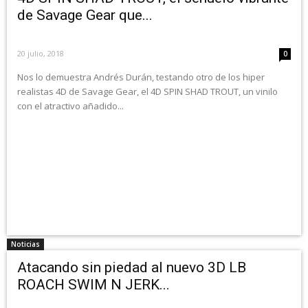
de Savage Gear que...
20 julio, 2018
0
Nos lo demuestra Andrés Durán, testando otro de los hiper
realistas 4D de Savage Gear, el 4D SPIN SHAD TROUT, un vinilo
con el atractivo añadido...
Noticias
Atacando sin piedad al nuevo 3D LB
ROACH SWIM N JERK...