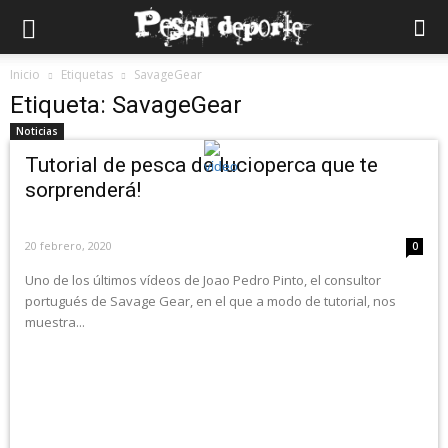
Inicio
Etiquetas
SavageGear
Etiqueta: SavageGear
Noticias
Tutorial de pesca de lucioperca que te
sorprenderá!
20 febrero, 2020
0
Uno de los últimos vídeos de Joao Pedro Pinto, el consultor
portugués de Savage Gear, en el que a modo de tutorial, nos
muestra...