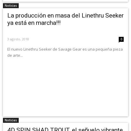
Noticias
La producción en masa del Linethru Seeker
ya está en marcha!!!
3 agosto, 2018
0
El nuevo Linethru Seeker de Savage Gear es una pequeña pieza
de arte...
Noticias
4D SPIN SHAD TROUT, el señuelo vibrante