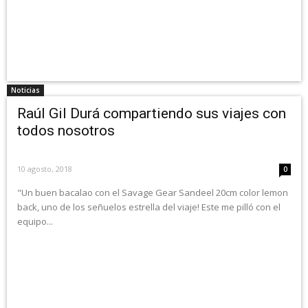
Noticias
Raúl Gil Durá compartiendo sus viajes con
todos nosotros
10 agosto, 2018
0
"Un buen bacalao con el Savage Gear Sandeel 20cm color lemon
back, uno de los señuelos estrella del viaje! Este me pilló con el
equipo...