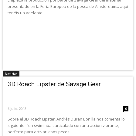
Empieza la producción por parte de Savage Gear del material
presentado en la Feria Europea de la pesca de Amsterdam... aquí
tenéis un adelanto...
Noticias
3D Roach Lipster de Savage Gear
6 julio, 2018
0
Sobre el 3D Roach Lipster, Andrés Durán Bonilla nos comenta lo
siguiente: "un swimmbait articulado con una acción vibrante,
perfecto para activar esos peces...