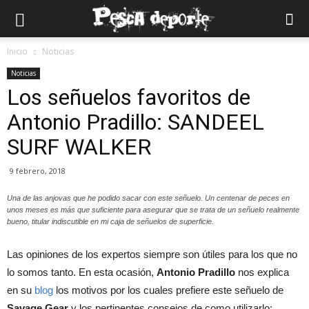
Inicio
Noticias
Noticias
Los señuelos favoritos de
Antonio Pradillo: SANDEEL
SURF WALKER
9 febrero, 2018
Una de las anjovas que he podido sacar con este señuelo. Un centenar de peces en
unos meses es más que suficiente para asegurar que se trata de un señuelo realmente
bueno, titular indiscutible en mi caja de señuelos de superficie.
Las opiniones de los expertos siempre son útiles para los que no
lo somos tanto. En esta ocasión,
Antonio Pradillo
nos explica
en su
blog
los motivos por los cuales prefiere este señuelo de
Savage Gear
y los pertinentes consejos de como utilizarlo: