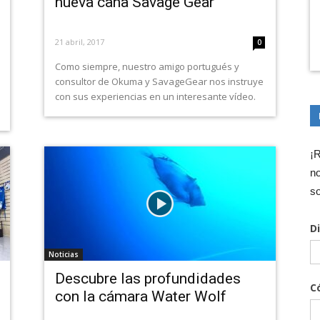
nueva caña Savage Gear
21 abril, 2017
0
Como siempre, nuestro amigo portugués y
consultor de Okuma y SavageGear nos instruye
con sus experiencias en un interesante vídeo.
¡R
no
so
D
Noticias
Descubre las profundidades
C
con la cámara Water Wolf