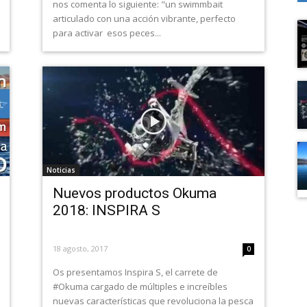
nos comenta lo siguiente: "un swimmbait
articulado con una acción vibrante, perfecto
para activar esos peces...
Noticias
Nuevos productos Okuma
2018: INSPIRA S
18 agosto, 2017
0
Os presentamos Inspira S, el carrete de
#Okuma cargado de múltiples e increíbles
nuevas características que revoluciona la pesca