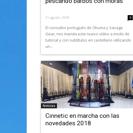
pescando barbos con moras
31 agosto, 2018
0
El consultor portugués de Okuma y Savage
Gear, nos manda este nuevo vídeo a modo de
tutorial y con subtítulos en castellano utilizando
un...
Noticias
Cinnetic en marcha con las
novedades 2018