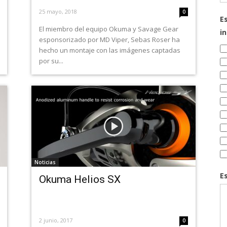
25 mayo, 2018
0
E
El miembro del equipo Okuma y Savage Gear
i
esponsorizado por MD Viper, Sebas Roser ha
hecho un montaje con las imágenes captadas
por su...
Noticias
E
Okuma Helios SX
2 junio, 2017
0