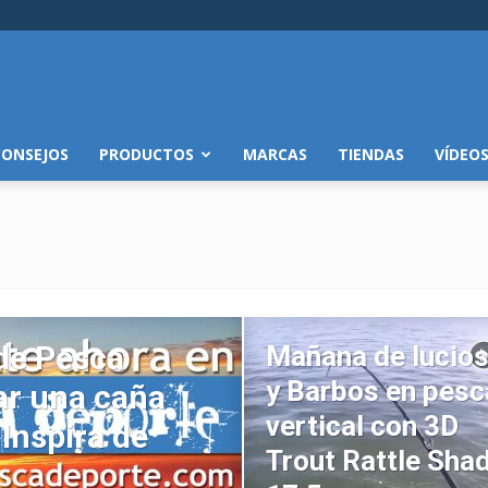
CONSEJOS
PRODUCTOS
MARCAS
TIENDAS
VÍDEO
 de Pesca
Mañana de lucio
y Barbos en pesc
ar una caña
vertical con 3D
Inspira de
Trout Rattle Sha