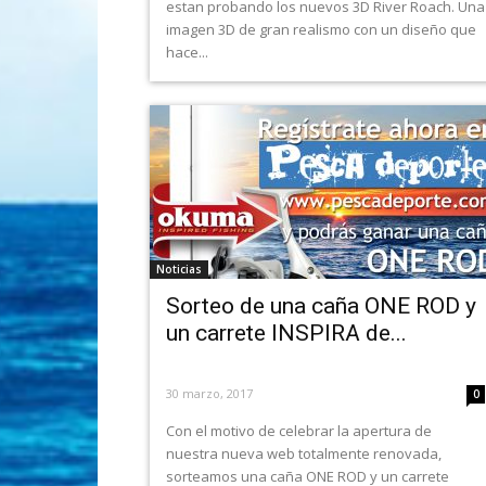
estan probando los nuevos 3D River Roach. Una
imagen 3D de gran realismo con un diseño que
hace...
Noticias
Sorteo de una caña ONE ROD y
un carrete INSPIRA de...
30 marzo, 2017
0
Con el motivo de celebrar la apertura de
nuestra nueva web totalmente renovada,
sorteamos una caña ONE ROD y un carrete