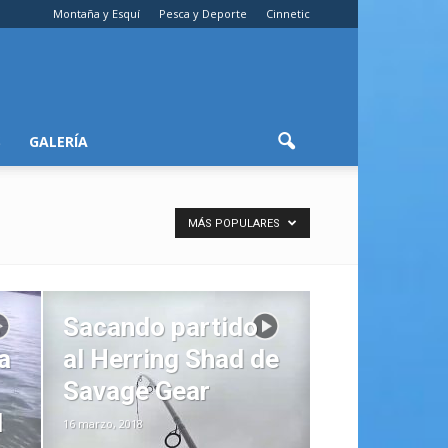
Montaña y Esquí
Pesca y Deporte
Cinnetic
S
GALERÍA
MÁS POPULARES
s
Sacando partido
a
al Herring Shad de
Savage Gear
d
16 marzo, 2018