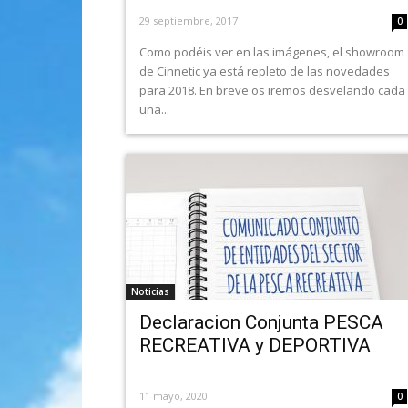
29 septiembre, 2017
0
Como podéis ver en las imágenes, el showroom
de Cinnetic ya está repleto de las novedades
para 2018. En breve os iremos desvelando cada
una...
Noticias
Declaracion Conjunta PESCA
RECREATIVA y DEPORTIVA
11 mayo, 2020
0