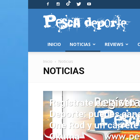
Pesca
y
Deporte
INICIO
NOTICIAS
REVIEWS
Inicio
Noticias
NOTICIAS
Regístrate en la web
Deporte: puedes gan
One Rod y un carrete 
Okuma