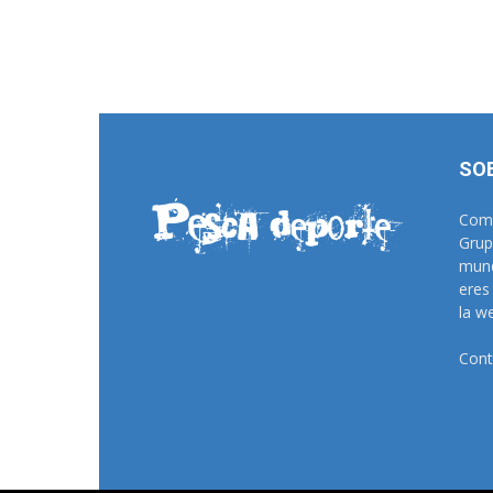
SO
Comu
Grup
mund
eres
la w
Cont