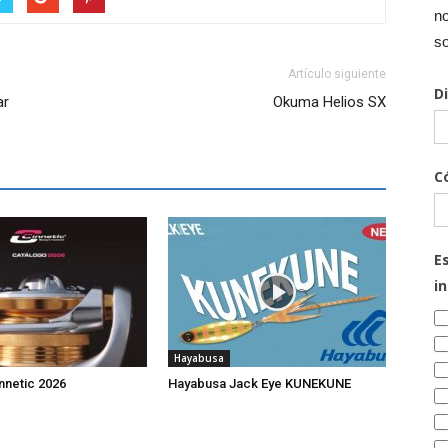
no
so
Artículo siguiente
D
ar
Okuma Helios SX
C
E
i
Hayabusa
nnetic 2026
Hayabusa Jack Eye KUNEKUNE