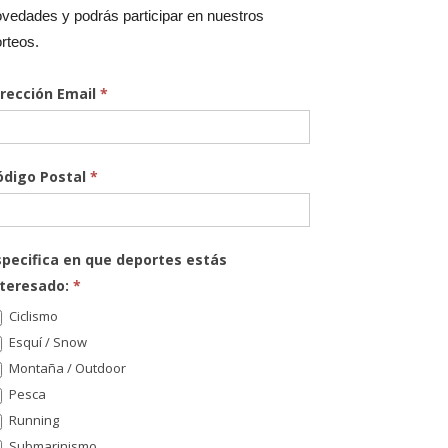
vedades y podrás participar en nuestros
rteos.
irección Email
*
ódigo Postal
*
specifica en que deportes estás
nteresado:
*
Ciclismo
Esquí / Snow
Montaña / Outdoor
Pesca
Running
Submarinismo